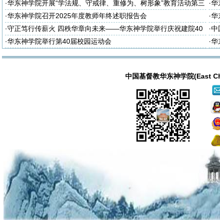
诈
·
华东神学院开展“学法规、守戒律、重修为、树形象”教育活动第三
·
华
次集体学习
次
·
华东神学院召开2025年度教师年终述职报告会
·
华
大
·
守正笃行传薪火 四秩华章向未来——华东神学院举行庆祝建院40
·
中
周年暨神学教育中国化研讨会
·
华东神学院举行第40届校园运动会
·
华
中国基督教华东神学院(East China T