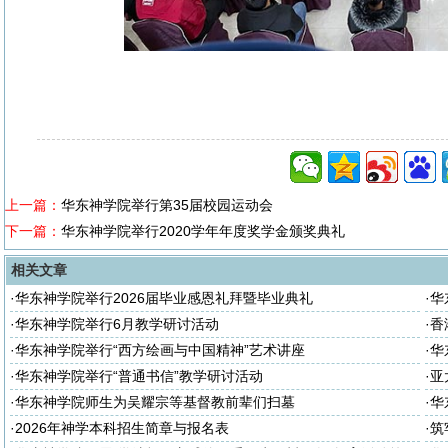
上一篇：
华东神学院举行第35届校园运动会
下一篇：
华东神学院举行2020学年年度奖学金颁奖典礼
相关文章
·
华东神学院举行2026届毕业感恩礼拜暨毕业典礼
·
华
座
·
华东神学院举行6月教学研讨活动
·
香
·
华东神学院举行“西方绘画与中国精神”艺术讲座
·
华
·
华东神学院举行“普通书信”教学研讨活动
·
亚
·
华东神学院师生为吴耀宗等基督教前辈们扫墓
·
华
·
2026年神学本科招生简章与报名表
·
筑