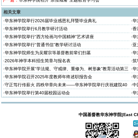
下一篇：
华东神学院召开“崇俭戒奢”主题教育学习会
相关文章
·
华东神学院举行2026届毕业感恩礼拜暨毕业典礼
·
华
座
·
华东神学院举行6月教学研讨活动
·
香
·
华东神学院举行“西方绘画与中国精神”艺术讲座
·
华
·
华东神学院举行“普通书信”教学研讨活动
·
亚
·
华东神学院师生为吴耀宗等基督教前辈们扫墓
·
华
·
2026年神学本科招生简章与报名表
·
筑
诈
·
华东神学院开展“学法规、守戒律、重修为、树形象”教育活动第三
·
华
次集体学习
次
·
华东神学院召开2025年度教师年终述职报告会
·
华
大
·
守正笃行传薪火 四秩华章向未来——华东神学院举行庆祝建院40
·
中
周年暨神学教育中国化研讨会
·
华东神学院举行第40届校园运动会
·
华
中国基督教华东神学院(East China T