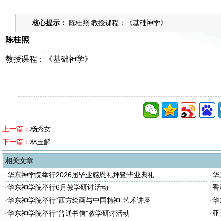
核心提示：
陈桂照 教授课程：《基础神学》...
陈桂照
教授课程：《基础神学》
上一篇：
杨秀女
下一篇：
林玉解
相关文章
·
华东神学院举行2026届毕业感恩礼拜暨毕业典礼
·
华
座
·
华东神学院举行6月教学研讨活动
·
香
·
华东神学院举行“西方绘画与中国精神”艺术讲座
·
华
·
华东神学院举行“普通书信”教学研讨活动
·
亚