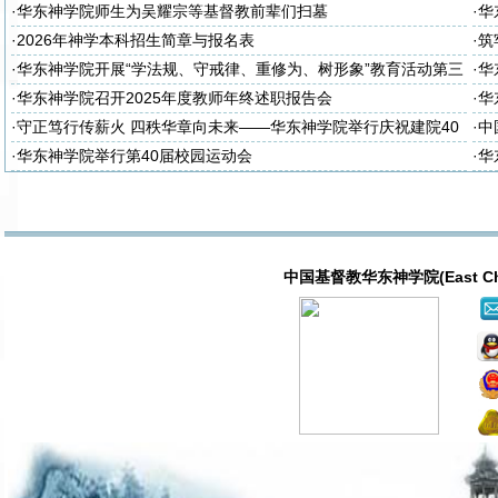
·
华东神学院师生为吴耀宗等基督教前辈们扫墓
·
华
·
2026年神学本科招生简章与报名表
·
筑
诈
·
华东神学院开展“学法规、守戒律、重修为、树形象”教育活动第三
·
华
次集体学习
次
·
华东神学院召开2025年度教师年终述职报告会
·
华
大
·
守正笃行传薪火 四秩华章向未来——华东神学院举行庆祝建院40
·
中
周年暨神学教育中国化研讨会
·
华东神学院举行第40届校园运动会
·
华
中国基督教华东神学院(East China T